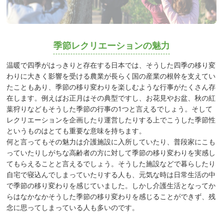
季節レクリエーションの魅力
温暖で四季がはっきりと存在する日本では、そうした四季の移り変
わりに大きく影響を受ける農業が長らく国の産業の根幹を支えてい
たこともあり、季節の移り変わりを楽しむような行事がたくさん存
在します。例えばお正月はその典型ですし、お花見やお盆、秋の紅
葉狩りなどもそうした季節の行事の1つと言えるでしょう。そして
レクリエーションを企画したり運営したりする上でこうした季節性
というものはとても重要な意味を持ちます。
何と言ってもその魅力は介護施設に入所していたり、普段家にこも
っていたりしがちな高齢者の方に対して季節の移り変わりを実感し
てもらえることと言えるでしょう。そうした施設などで暮らしたり
自宅で寝込んでしまっていたりする人も、元気な時は日常生活の中
で季節の移り変わりを感じていました。しかし介護生活となってか
らはなかなかそうした季節の移り変わりを感じることができず、残
念に思ってしまっている人も多いのです。