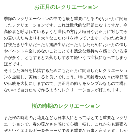
お正月のレクリエーション
季節のレクリエーションの中でも最も重要になるのがお正月に関連
したレクリエーションです。これは世代的な問題になりますが、今
高齢者と呼ばれているような世代の方は大晦日やお正月に対して今
の若い人たちよりも大きなこだわりを持っています。そのため例え
ば寝たきり生活だったり施設生活だったりしたためにお正月の催し
やイベントを楽しめないことにとても残念な気持ちを感じている場
合が多く、ともすると気落ちしすぎて軽いうつ症状になってしまう
ほどです。
そうした気分を払拭するためにもお正月に関連したレクリエーショ
ンを企画し、実施すると良いでしょう。特に高齢者の方々は季節感
や伝統を大切にしますので、お正月の飾りをシンプルなもので構わ
ないので自分たちで作るようなレクリエーションが好まれます。
桜の時期のレクリエーション
また桜の時期のお花見なども日本人にとってはとても重要なレクリ
エーションで、春の暖かさを感じて心機一転し、これからも頑張る
ぞというエネルギーをチャージできる重要な行事と言えます。しか